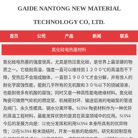
GAIDE NANTONG NEW MATERIAL
TECHNOLOGY CO, LTD.
首页
公司
产品
新闻
联系
氮化硅电热塞材料
氮化硅电热塞的强度很高，尤其是热压氮化硅，是世界上最坚硬的物
质之一。它极耐高温，强度一直可以维持到１２００℃的高温而不下
降，受热后不会熔成融体，一直到１９００℃才会分解，并有惊人的
耐化学腐蚀性能，能耐几乎所有的无机酸和３０％以下的烧碱溶液，
也能耐很多有机酸的腐蚀；同时又是一种高性能电绝缘材料。氮化硅
陶瓷可做燃气轮机的燃烧室、机械密封环、输送铝液的电磁泵的管道
及阀门、永久性模具、钢水分离环等。Si3N4 陶瓷材料作为一种优异
的高温工程材料，最能发挥优势的是其在高温领域中的应用。Si3N4
今后的发展方向是：⑴充分发挥和利用Si3N4 本身所具有的优异特
性；⑵在Si3N4 粉末烧结时，开发一些新的助熔剂，研究和控制现有