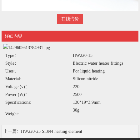
在线询价
详细内容
Type：
HW220-15
Style：
Electric water heater fittings
Uses:：
For liquid heating
Material:
Silicon nitride
Voltage (v)
：
220
Power (W)
：
2500
Specifications:
130*19*3.9
mm
30g
Weight:
上一篇：
HW220-25 Si3N4 heating element