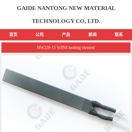
GAIDE NANTONG NEW MATERIAL
TECHNOLOGY CO, LTD.
首页
公司
产品
新闻
联系
HW220-15 Si3N4 heating element